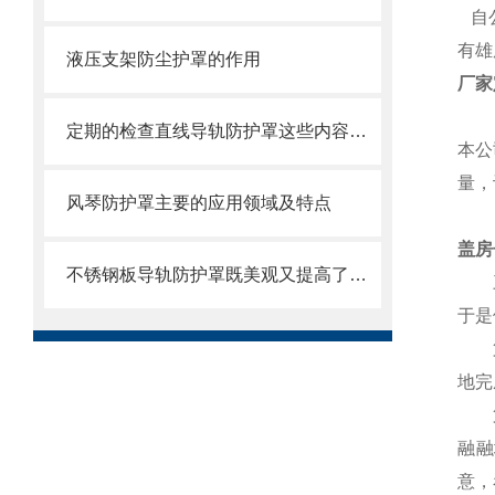
自公
有雄
液压支架防尘护罩的作用
厂家
定期的检查直线导轨防护罩这些内容，做好维护工作
本公
量，
风琴防护罩主要的应用领域及特点
盖房
不锈钢板导轨防护罩既美观又提高了护板的使用寿命
三个
于是
第二
地完
第三
融融
意，