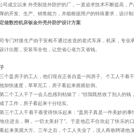
司成立以来 外壳制造外防护的厂，一直追求技术不断提高，产
厚的开发、生产、销售能力，并能根据用户的特殊要求，设计制
定做数控机床钣金外壳外防护设计方案
司专门对接生产由于安检不通过改造的老式车床，机床，专业承
设计出图，安装等全包，让您省心省力又省钱。
子
盖房子的工人，他们现在正各自盖一间房子。个工人干着干着
他加快速度，草草完工，房子看起来摇摇欲倒。
个工人干了一会儿也感到枯燥了：“但我既然收了别人的钱，
成了工作，房子看起来十分结实。
个工人干着干着变得快乐起来：“盖房子真是一件美妙的事情
地住进去，啊，一切太美好了”。于是他忍不住吹起了快乐的
看起来美观大方。三年之后，个工人失业了，没人再敢聘请他;