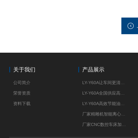
关于我们
产品展示
公司简介
LY-Y60A让车间更清新的油雾收集器
荣誉资质
LY-Y60A全国供应高效节能油雾收集器
资料下载
LY-Y60A高效节能油雾收集器纯铜电机更耐用
厂家精雕机智能离心式油雾收集器
厂家CNC数控车床加工中心油雾收集器