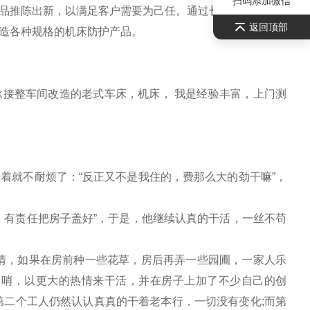
扫码添加微信
品推陈出新，以满足客户需要为己任。通过长期的积累，拥
返回顶部
造各种规格的机床防护产品。
接整车间改造的老式车床，机床， 我是经验丰富，上门测
就不耐烦了：“反正又不是我住的，费那么大的劲干嘛”，
有责任把房子盖好”，于是，他继续认真的干活，一丝不苟
，如果在房前种一些花草，房后再弄一些园圃，一家人乐
口哨，以更大的热情来干活，并在房子上加了不少自己的创
第二个工人仍然认认真真的干着老本行，一切没有变化;而第