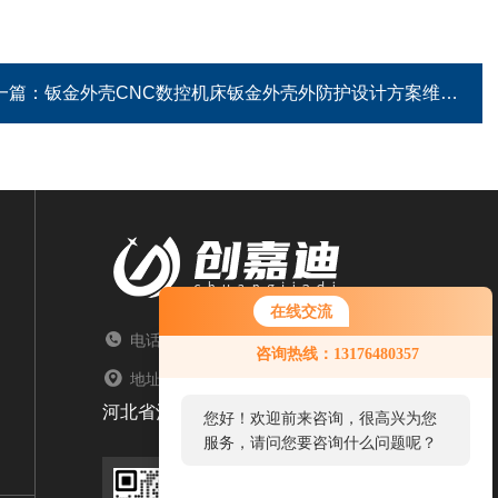
一篇：
钣金外壳CNC数控机床钣金外壳外防护设计方案维修
在线交流
电话：TEL
咨询热线：13176480357
地址：ADDRESS
河北省沧州市盐山县常庄乡大卢村文明路北21号
您好！欢迎前来咨询，很高兴为您
服务，请问您要咨询什么问题呢？