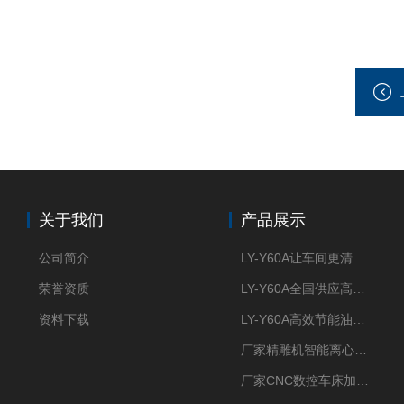
关于我们
产品展示
公司简介
LY-Y60A让车间更清新的油雾收集器
荣誉资质
LY-Y60A全国供应高效节能油雾收集器
资料下载
LY-Y60A高效节能油雾收集器纯铜电机更耐用
厂家精雕机智能离心式油雾收集器
厂家CNC数控车床加工中心油雾收集器