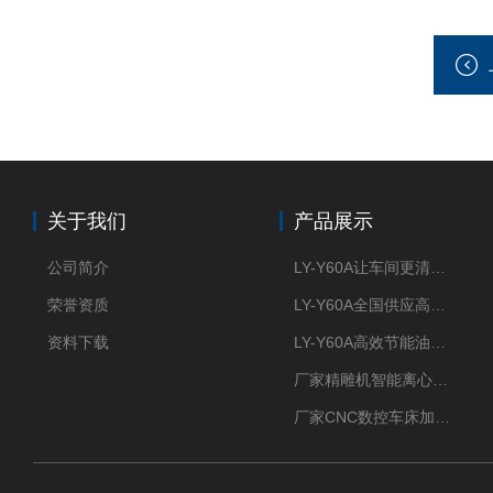
关于我们
产品展示
公司简介
LY-Y60A让车间更清新的油雾收集器
荣誉资质
LY-Y60A全国供应高效节能油雾收集器
资料下载
LY-Y60A高效节能油雾收集器纯铜电机更耐用
厂家精雕机智能离心式油雾收集器
厂家CNC数控车床加工中心油雾收集器