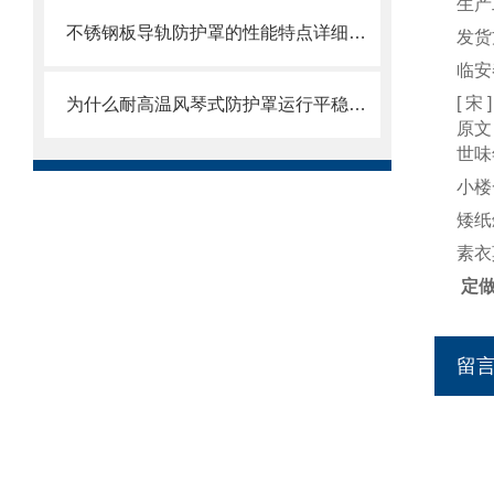
生产
不锈钢板导轨防护罩的性能特点详细分析
发货
临安
[ 宋 
为什么耐高温风琴式防护罩运行平稳且无噪音？
原
世味
小楼
矮纸
素衣
定
留