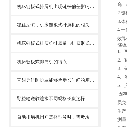
高，
机床链板式排屑机出现链板偏差影响效率了怎么办？
2.
链
3.
稳住别慌，机床链板式排屑机的相关信息马上来
4.
一
效降
机床链板式排屑机排屑量与排屑形式有很大关系
链板
1、
2、
机床链板式排屑机的特点
3、
4、
直线导轨防护罩能够承受长时间的摩擦和冲击
5、
因
颗粒输送软连接不同规格长度选择
员免
生产
自动排屑机用户选择型号时，需考虑哪些事项？
测量