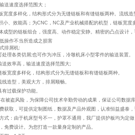
输送速度选择范围大；
板宽度多样化，结构形式分为无缝链板和有缝链板两种。
流线造
体积小、效能高；为
CNC
，
NC
及产业机械搭配
的
机型，
链板宽度
体成型的链板组合，强度高、动作稳定安静。
精密的凸点设计，
低操作不当所造成之损害
式排屑机
:
可处理各类切屑;也可作为冲压，冷墩机床小型零件的输送装置。
输送效率高，输送速度选择范围大;
链板宽度多样化，结构形式分为无缝链板和有缝链板两种。
流线造型，美观大方，排屑顺畅。
具有过载保护功能。
存在被盗风险，为保障公司技术辛勤劳动的成果，保证公司数据库
费获取，可提供定制图纸，数据及产品外观图，认准恒益盛泰
，
方式：由于机床型号不一，护罩不通用，我厂提供护板均为定做
，免费设计。为您打造一款量身定制的产品。