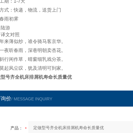
工期：1-7天
方式：快递，物流，送货上门
春雨初霁
] 陆游
文
译文对照
年来薄似纱，谁令骑马客京华。
一夜听春雨，深巷明朝卖杏花。
斜行闲作草，晴窗细乳戏分茶。
莫起风尘叹，犹及清明可到家。
做型号齐全机床排屑机寿命长质量优
言询价
/ MESSAGE INQUIRY
产品：