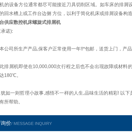
机的设备方位通常都尽可能接近刀具切削区域。如车床的排屑设
的回水槽上或工作台边侧 方位，以利于简化机床或排屑设备构
台供应数控机床螺旋式排屑机
承诺):
司所生产产品,保客户正常使用一年!!*包邮，送货上门，产
屑机即使在10,000,000次行程之后也不会出现故障或材料的
达180℃。
生犹如一则哲理小故事,感悟不一样的人生,品味生活的精彩! 以
有所帮助。
言询价
/ MESSAGE INQUIRY