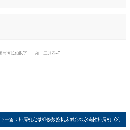
填写阿拉伯数字），如：三加四=7
下一篇：
排屑机定做维修数控机床耐腐蚀永磁性排屑机