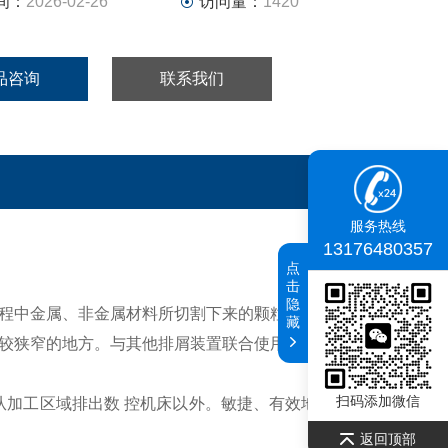
间：
2026-02-26
访问量：
1420
品咨询
联系我们
服务热线
13176480357
点
击
隐
程中金属、非金属材料所切割下来的颗粒状、粉状、块状及
藏
较狭窄的地方。与其他排屑装置联合使用，可组成不同结构
扫码添加微信
从加工区域排出数 控机床以外。敏捷、有效地排除切屑才干
返回顶部