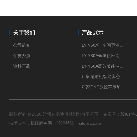
关于我们
产品展示
公司简介
LY-Y60A让车间更清新的油雾收集器
荣誉资质
LY-Y60A全国供应高效节能油雾收集器
资料下载
LY-Y60A高效节能油雾收集器纯铜电机更耐用
厂家精雕机智能离心式油雾收集器
厂家CNC数控车床加工中心油雾收集器
版权所有 © 2026 沧州创嘉迪机械制造有限公司 备案号：
冀ICP备2
技术支持：
机床商务网
管理登陆
sitemap.xml