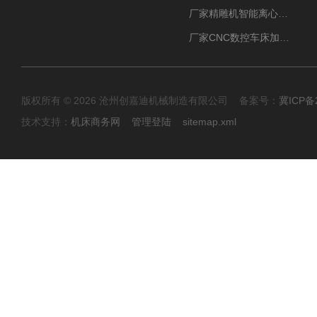
厂家精雕机智能离心式油雾收集器
厂家CNC数控车床加工中心油雾收集器
版权所有 © 2026 沧州创嘉迪机械制造有限公司 备案号：
冀ICP备2
技术支持：
机床商务网
管理登陆
sitemap.xml