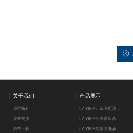
关于我们
产品展示
公司简介
LY-Y60A让车间更清新的油雾收集器
荣誉资质
LY-Y60A全国供应高效节能油雾收集器
资料下载
LY-Y60A高效节能油雾收集器纯铜电机更耐用