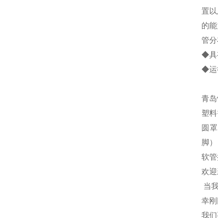
置以
的能
管分
◆具
◆运
青岛
塑料
圆罩
脚）
软管
欢迎
当
幸刚
我们