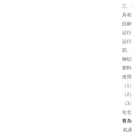
三、
具有
抗耐
运行
运行
四、
钢铝
塑料
使用
（1
（2
（3
化仓
青岛
机