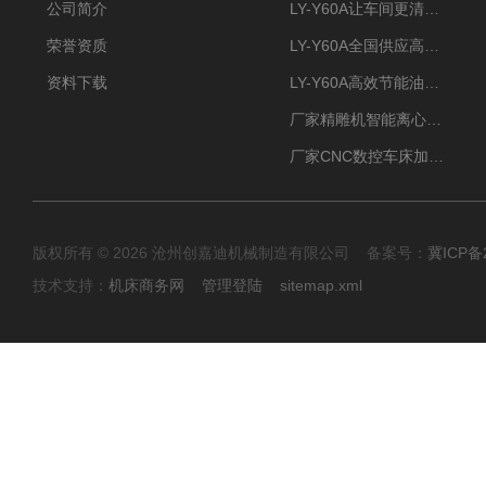
公司简介
LY-Y60A让车间更清新的油雾收集器
荣誉资质
LY-Y60A全国供应高效节能油雾收集器
资料下载
LY-Y60A高效节能油雾收集器纯铜电机更耐用
厂家精雕机智能离心式油雾收集器
厂家CNC数控车床加工中心油雾收集器
版权所有 © 2026 沧州创嘉迪机械制造有限公司 备案号：
冀ICP备2
技术支持：
机床商务网
管理登陆
sitemap.xml