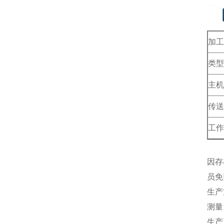
加工
类型 
主机
传送
工作
因存
员免
生产
测量
生产