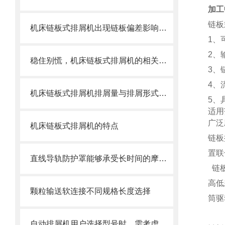
加工
链板
机床链板式排屑机出现链板偏差影响效率了怎么办？
1、
2、
稳住别慌，机床链板式排屑机的相关信息马上来
3、
4、
机床链板式排屑机排屑量与排屑形式有很大关系
5、
适用
广泛
机床链板式排屑机的特点
链板
置联
直线导轨防护罩能够承受长时间的摩擦和冲击
链
高低
颗粒输送软连接不同规格长度选择
筒驱
自动排屑机用户选择型号时，需考虑哪些事项？