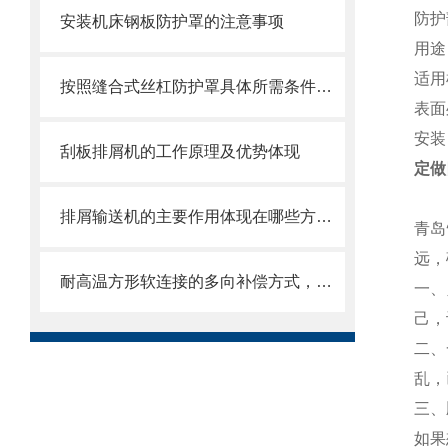
防护
安装机床钢板防护罩的注意事项
用途
适用
按照缝合式丝杠防护罩具体所需条件定制
表面
安装
刮板排屑机的工作原理及优势体现
定做
排屑输送机的主要作用体现在哪些方面？
青岛
远，
耐高温方形软连接的多向补偿方式，可提供较大的轴向、角向和侧向位移
一、
己，
二、
乱，
三、
如果