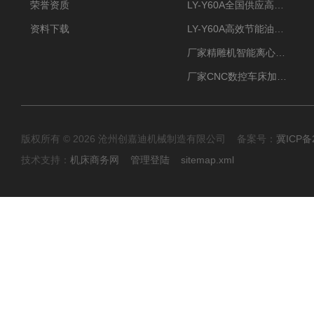
荣誉资质
LY-Y60A全国供应高效节能油雾收集器
资料下载
LY-Y60A高效节能油雾收集器纯铜电机更耐用
厂家精雕机智能离心式油雾收集器
厂家CNC数控车床加工中心油雾收集器
版权所有 © 2026 沧州创嘉迪机械制造有限公司 备案号：
冀ICP备2
技术支持：
机床商务网
管理登陆
sitemap.xml