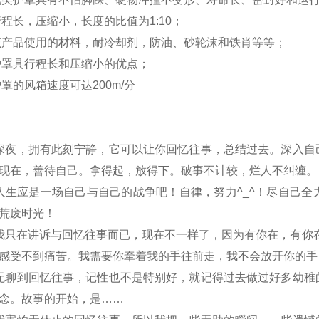
行程长，压缩小，长度的比值为1:10；
该产品使用的材料，耐冷却剂，防油、砂轮沫和铁肖等等；
护罩具行程长和压缩小的优点；
护罩的风箱速度可达200m/分
深夜，拥有此刻宁静，它可以让你回忆往事，总结过去。深入自
现在，善待自己。拿得起，放得下。破事不计较，烂人不纠缠。
人生应是一场自己与自己的战争吧！自律，努力^_^！尽自己
荒废时光！
我只在讲诉与回忆往事而已，现在不一样了，因为有你在，有你
感受不到痛苦。我需要你牵着我的手往前走，我不会放开你的手
无聊到回忆往事，记性也不是特别好，就记得过去做过好多幼稚
念。故事的开始，是……