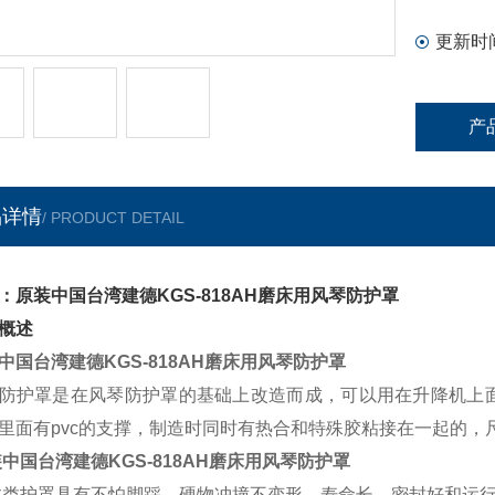
更新时
产
品详情
/ PRODUCT DETAIL
：原装中国台湾建德KGS-818AH磨床用风琴防护罩
概述
中国台湾建德KGS-818AH磨床用风琴防护罩
防护罩是在风琴防护罩的基础上改造而成，可以用在升降机上
里面有pvc的支撑，制造时同时有热合和特殊胶粘接在一起的
中国台湾建德KGS-818AH磨床用风琴防护罩
此类护罩具有不怕脚踩、硬物冲撞不变形、寿命长、密封好和运