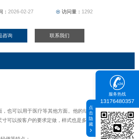
间：
2026-02-27
访问量：
1292
品咨询
联系我们
服务热线
13176480357
点
面，也可以用于医疗等其他方面。他的结构和风琴防护罩一
击
隐
，尺寸可以按客户的要求定做，样式也是多种多样的。
藏
行轻便等特点；