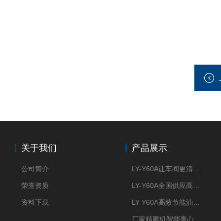
关于我们
产品展示
公司简介
LY-Y60A让车间更清新的油雾收集器
荣誉资质
LY-Y60A全国供应高效节能油雾收集器
资料下载
LY-Y60A高效节能油雾收集器纯铜电机更耐用
厂家精雕机智能离心式油雾收集器