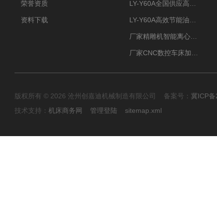
荣誉资质
LY-Y60A全国供应高效节能油雾收集器
资料下载
LY-Y60A高效节能油雾收集器纯铜电机更耐用
厂家精雕机智能离心式油雾收集器
厂家CNC数控车床加工中心油雾收集器
版权所有 © 2026 沧州创嘉迪机械制造有限公司 备案号：
冀ICP备2
技术支持：
机床商务网
管理登陆
sitemap.xml