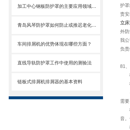
护罩
加工中心钢板防护罩的主要应用领域和产品的主要特性
责安
立床
青岛风琴防护罩如何防止或推迟老化，两方面工作要做好
外防
我公
车间排屑机的优势体现在哪些方面？
负责
直线导轨防护罩工作中使用的测验法
81
82
链板式排屑机排屑器的基本资料
8
84
需要
85
音。
86