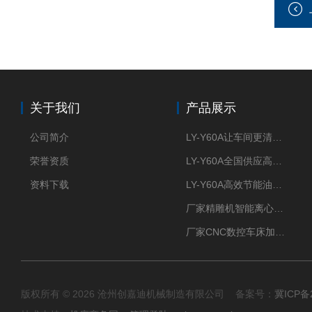
关于我们
产品展示
公司简介
LY-Y60A让车间更清新的油雾收集器
荣誉资质
LY-Y60A全国供应高效节能油雾收集器
资料下载
LY-Y60A高效节能油雾收集器纯铜电机更耐用
厂家精雕机智能离心式油雾收集器
厂家CNC数控车床加工中心油雾收集器
版权所有 © 2026 沧州创嘉迪机械制造有限公司 备案号：
冀ICP备2