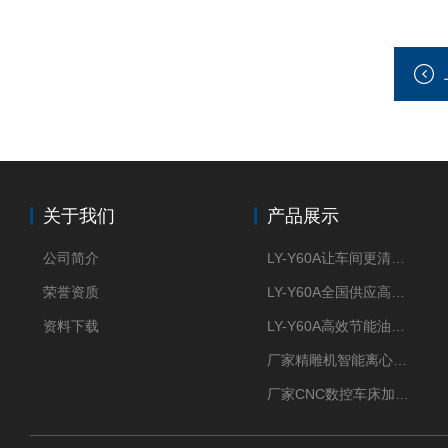
关于我们
产品展示
公司简介
LY-Y60A让车间更清新的油雾收集器
荣誉资质
LY-Y60A全国供应高效节能油雾收集器
资料下载
LY-Y60A高效节能油雾收集器纯铜电机更耐用
厂家精雕机智能离心式油雾收集器
厂家CNC数控车床加工中心油雾收集器