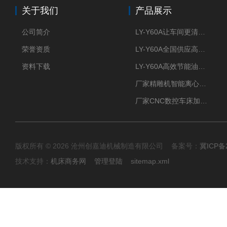
关于我们
产品展示
公司简介
LY-Y60A让车间更清新的油雾收集器
荣誉资质
LY-Y60A全国供应高效节能油雾收集器
资料下载
LY-Y60A高效节能油雾收集器纯铜电机更耐用
厂家精雕机智能离心式油雾收集器
厂家CNC数控车床加工中心油雾收集器
版权所有 © 2026 沧州创嘉迪机械制造有限公司 备案号：
冀ICP备2
技术支持：
机床商务网
管理登陆
sitemap.xml