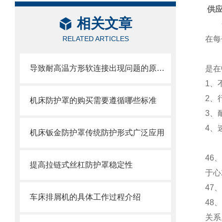
供
相关文章
一种
RELATED ARTICLES
在每
另外
导致耐高温方形软连接出现问题的原因大家都遇到哪些？
是在
1、
2、
机床防护罩的购买需要遵循哪些标准
3、
4、
机床钣金防护罩传统防护形式广泛应用
46
提高拉链式丝杠防护罩稳定性
于心
47
车床排屑机的具体工作过程介绍
48
关系