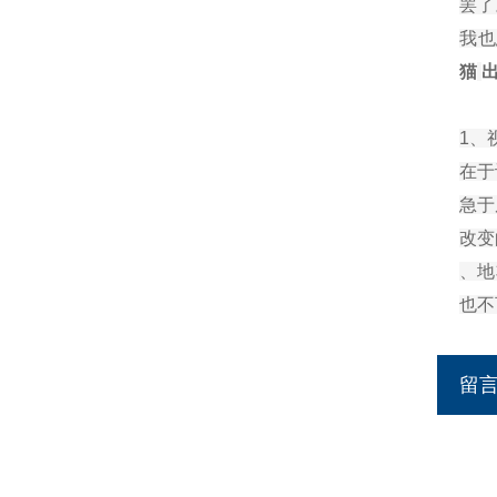
罢了
我也
猫
1、
在于
急于
改变
、地
也不
留