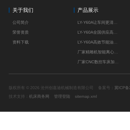
关于我们
产品展示
公司简介
LY-Y60A让车间更清新的油雾收集器
荣誉资质
LY-Y60A全国供应高效节能油雾收集器
资料下载
LY-Y60A高效节能油雾收集器纯铜电机更耐用
厂家精雕机智能离心式油雾收集器
厂家CNC数控车床加工中心油雾收集器
版权所有 © 2026 沧州创嘉迪机械制造有限公司 备案号：
冀ICP备2
技术支持：
机床商务网
管理登陆
sitemap.xml