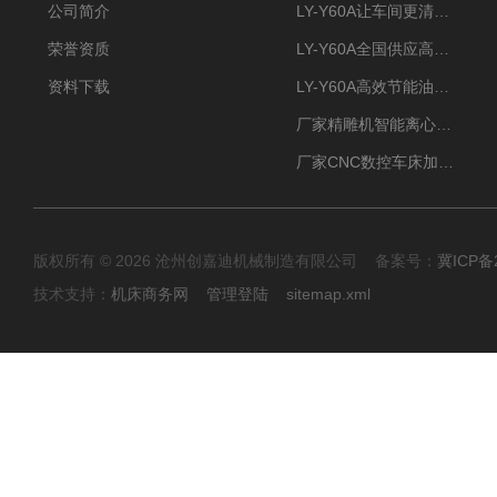
公司简介
LY-Y60A让车间更清新的油雾收集器
荣誉资质
LY-Y60A全国供应高效节能油雾收集器
资料下载
LY-Y60A高效节能油雾收集器纯铜电机更耐用
厂家精雕机智能离心式油雾收集器
厂家CNC数控车床加工中心油雾收集器
版权所有 © 2026 沧州创嘉迪机械制造有限公司 备案号：
冀ICP备2
技术支持：
机床商务网
管理登陆
sitemap.xml