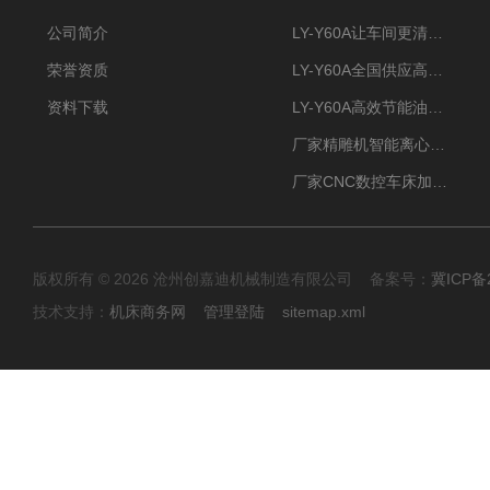
公司简介
LY-Y60A让车间更清新的油雾收集器
荣誉资质
LY-Y60A全国供应高效节能油雾收集器
资料下载
LY-Y60A高效节能油雾收集器纯铜电机更耐用
厂家精雕机智能离心式油雾收集器
厂家CNC数控车床加工中心油雾收集器
版权所有 © 2026 沧州创嘉迪机械制造有限公司 备案号：
冀ICP备2
技术支持：
机床商务网
管理登陆
sitemap.xml