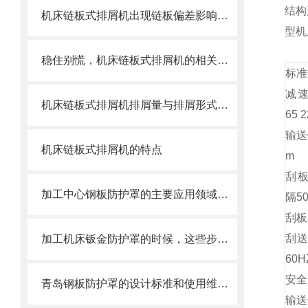
结构
机床链板式排屑机出现链板偏差影响效率了怎么办？
型机
稳住别慌，机床链板式排屑机的相关信息马上来
标准
减速马
机床链板式排屑机排屑量与排屑形式有很大关系
65 
输送链
机床链板式排屑机的特点
m
刮板宽
加工中心钢板防护罩的主要应用领域和产品的主要特性
隔5
刮板
刮送速
加工机床钣金防护罩的时候，这些步骤是很重要的
60H
安全装
青岛钢板防护罩的设计标准和使用维护方式
输送