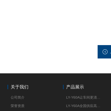
关于我们
产品展示
公司简介
LY-Y60A让车间更清新的油雾收集器
荣誉资质
LY-Y60A全国供应高效节能油雾收集器