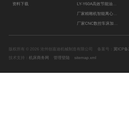
资料下载
LY-Y60A高效节能油雾收集器纯铜电机更耐用
厂家精雕机智能离心式油雾收集器
厂家CNC数控车床加工中心油雾收集器
版权所有 © 2026 沧州创嘉迪机械制造有限公司 备案号：
冀ICP备2
技术支持：
机床商务网
管理登陆
sitemap.xml