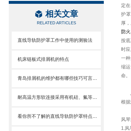
定在
相关文章
护罩
RELATED ARTICLES
厚，
防火
直线导轨防护罩工作中使用的测验法
按底
时应
一种
机床链板式排屑机的特点
缩运
命。
青岛排屑机的维护都有哪些技巧可言，来看了
耐高温方形软连接采用有机硅、氟等高分子材料涂覆处理
根据
看你所不了解的直线导轨防护罩特点介绍
风琴
1.