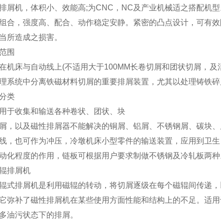
排屑机，体积小、效能高;为CNC，NC及产业机械适之搭配机
组合，强度高、配合、动作稳定安静。紧密的凸点设计，可有效
当所造成之损害。
范围
在机床与自动线上(不适用大于100MM长卷切屑和团状切屑，
理系统中分离铁磁材料切屑的重要排屑装置，尤其以处理铸铁碎
分类
用于收集和输送各种卷状、团状、块
屑，以及磁性排屑器不能解决的铜屑、铝屑、不锈钢屑、碳块、
线，也可作为冲压，冷墩机床小型零件的输送装置，应用到卫生
动化程度的作用，链板可根据用户要求制做不锈钢及冷轧板两种
辊排屑机
辊式排屑机是利用磁辊的转动，将切屑逐级在每个磁辊间传递，
它弥补了磁性排屑机在某些使用方面性能和结构上的不足。适用
多油污状态下的排屑。