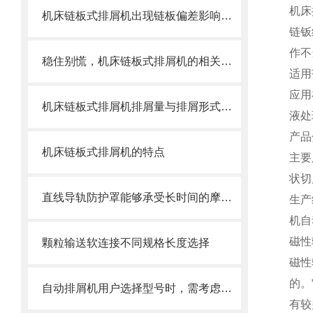
机床
机床链板式排屑机出现链板偏差影响效率了怎么办？
链钣
作不
稳住别慌，机床链板式排屑机的相关信息马上来
适用
应用
机床链板式排屑机排屑量与排屑形式有很大关系
液处
产品
机床链板式排屑机的特点
主要
状切
直线导轨防护罩能够承受长时间的摩擦和冲击
生产
机自
磁性
颗粒输送软连接不同规格长度选择
磁性
的。
自动排屑机用户选择型号时，需考虑哪些事项？
有较