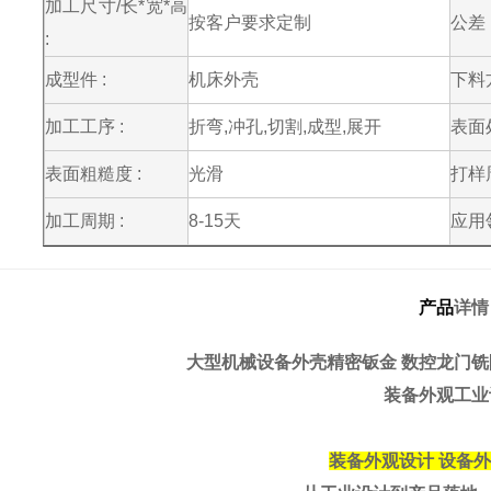
加工尺寸/长*宽*高
按客户要求定制
公差 
:
成型件 :
机床外壳
下料方
加工工序 :
折弯,冲孔,切割,成型,展开
表面处
表面粗糙度 :
光滑
打样周
加工周期 :
8-15天
应用领
产品
详情
大型机械设备外壳精密钣金 数控龙门铣
装备外观工业
装备外
观设计 设备