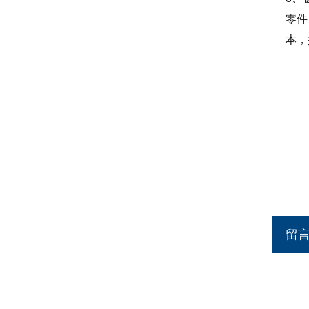
零件
本，
留