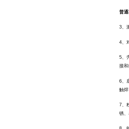
普通
3、
4、
5、
接和
6、
触焊
7、
锈、
8、