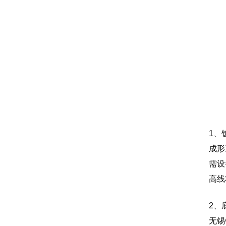
1、
成形
需设
高线
2、
无锡