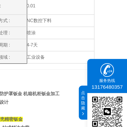
:
0.01
式 :
NC数控下料
理 :
喷涂
期 :
4-7天
域 :
工业设备
服务热线
13176480357
点
防护罩钣金 机箱机柜钣金加工
击
设计
隐
藏
外壳精密钣金