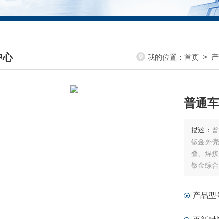
中心
我的位置：
首页
>
产
DUCTS CENTER
普通车
描述：
普
钣金外
叠、焊接
钣金综合
接、成型
产品型