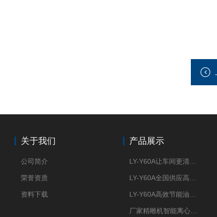
关于我们
产品展示
公司简介
LY-Y60A让车间更清新的油雾收集器
荣誉资质
LY-Y60A全国供应高效节能油雾收集器
资料下载
LY-Y60A高效节能油雾收集器纯铜电机更耐用
厂家精雕机智能离心式油雾收集器