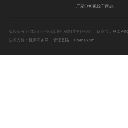
厂家CNC数控车床加工中心油雾收集器
版权所有 © 2026 沧州创嘉迪机械制造有限公司 备案号：
冀ICP备2
技术支持：
机床商务网
管理登陆
sitemap.xml