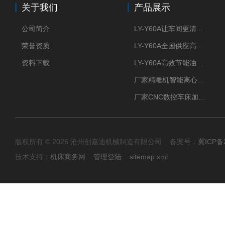
关于我们
产品展示
公司简介
LY-Y60A让车间更清新的油雾收集器
荣誉资质
LY-Y60A全国供应高效节能油雾收集器
资料下载
LY-Y60A高效节能油雾收集器纯铜电机更耐用
厂家精雕机智能离心式油雾收集器
厂家CNC数控车床加工中心油雾收集器
版权所有 © 2026 沧州创嘉迪机械制造有限公司 备案号：
冀ICP备2
技术支持：
机床商务网
管理登陆
sitemap.xml