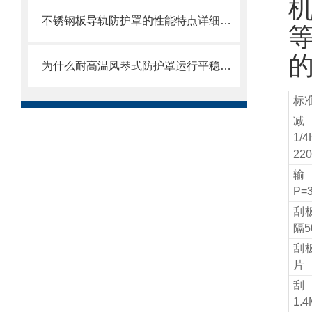
不锈钢板导轨防护罩的性能特点详细分析
为什么耐高温风琴式防护罩运行平稳且无噪音？
标
1/4
220
输
P=
刮板
隔5
刮
片
刮
1.4