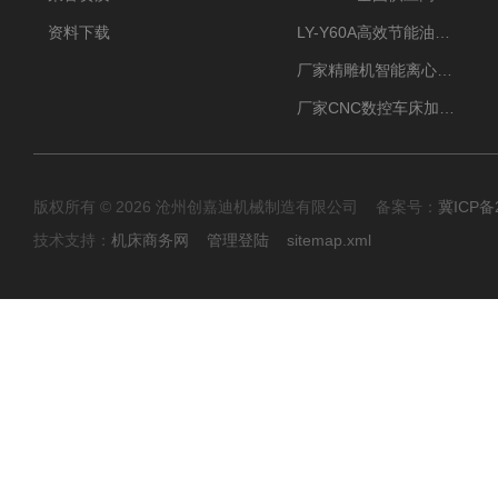
资料下载
LY-Y60A高效节能油雾收集器纯铜电机更耐用
厂家精雕机智能离心式油雾收集器
厂家CNC数控车床加工中心油雾收集器
版权所有 © 2026 沧州创嘉迪机械制造有限公司 备案号：
冀ICP备2
技术支持：
机床商务网
管理登陆
sitemap.xml