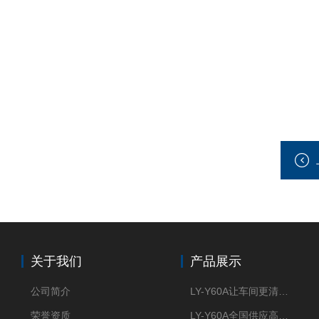
关于我们
产品展示
公司简介
LY-Y60A让车间更清新的油雾收集器
荣誉资质
LY-Y60A全国供应高效节能油雾收集器