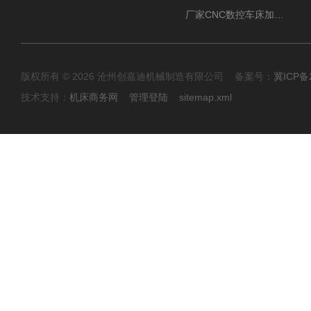
厂家CNC数控车床加工中心油雾收集器
版权所有 © 2026 沧州创嘉迪机械制造有限公司 备案号：
冀ICP备2
技术支持：
机床商务网
管理登陆
sitemap.xml