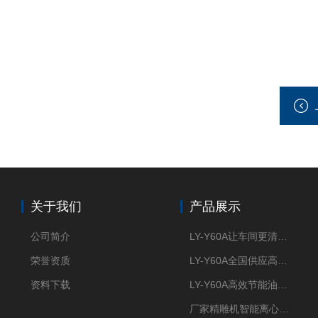
关于我们
产品展示
公司简介
LY-Y60A让车间更清新的油雾收集器
荣誉资质
LY-Y60A全国供应高效节能油雾收集器
资料下载
LY-Y60A高效节能油雾收集器纯铜电机更耐用
厂家精雕机智能离心式油雾收集器