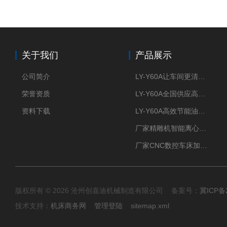
关于我们
产品展示
公司简介
LY-Y60A让车间更清新的油雾收集器
荣誉资质
LY-Y60A全国供应高效节能油雾收集器
资料下载
LY-Y60A高效节能油雾收集器纯铜电机更耐用
厂家精雕机智能离心式油雾收集器
厂家CNC数控车床加工中心油雾收集器
版权所有 © 2026 沧州创嘉迪机械制造有限公司 备案号：
冀ICP备2
技术支持：
机床商务网
管理登陆
sitemap.xml