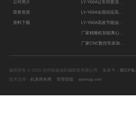
公司简介
LY-Y60A让车间更清新的油雾收集器
荣誉资质
LY-Y60A全国供应高效节能油雾收集器
资料下载
LY-Y60A高效节能油雾收集器纯铜电机更耐用
厂家精雕机智能离心式油雾收集器
厂家CNC数控车床加工中心油雾收集器
版权所有 © 2026 沧州创嘉迪机械制造有限公司 备案号：
冀ICP备2
技术支持：
机床商务网
管理登陆
sitemap.xml