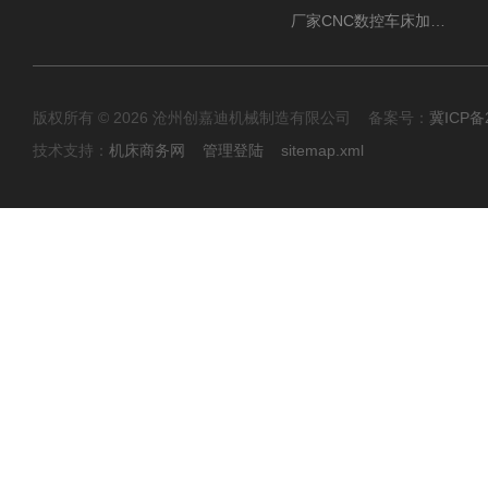
厂家CNC数控车床加工中心油雾收集器
版权所有 © 2026 沧州创嘉迪机械制造有限公司 备案号：
冀ICP备2
技术支持：
机床商务网
管理登陆
sitemap.xml