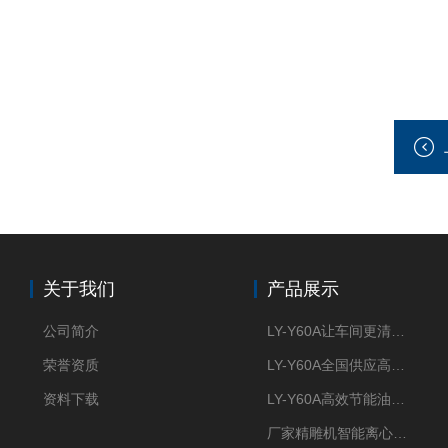
关于我们
产品展示
公司简介
LY-Y60A让车间更清新的油雾收集器
荣誉资质
LY-Y60A全国供应高效节能油雾收集器
资料下载
LY-Y60A高效节能油雾收集器纯铜电机更耐用
厂家精雕机智能离心式油雾收集器