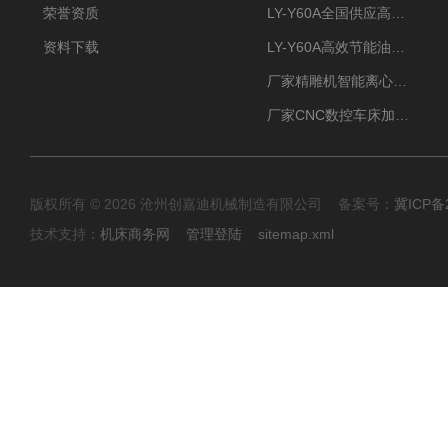
荣誉资质
LY-Y60A全国供应高效节能油雾收集器
资料下载
LY-Y60A高效节能油雾收集器纯铜电机更耐用
厂家精雕机智能离心式油雾收集器
厂家CNC数控车床加工中心油雾收集器
版权所有 © 2026 沧州创嘉迪机械制造有限公司 备案号：
冀ICP备2
技术支持：
机床商务网
管理登陆
sitemap.xml