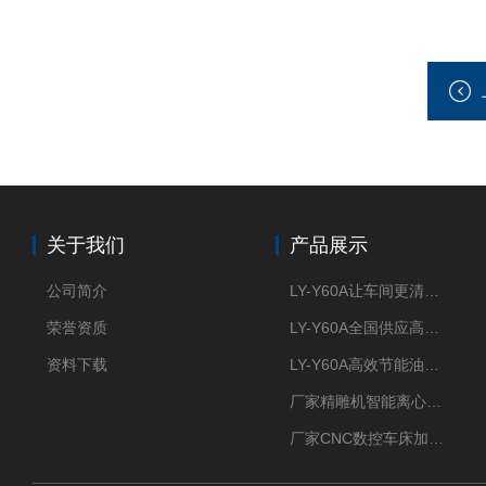
关于我们
产品展示
公司简介
LY-Y60A让车间更清新的油雾收集器
荣誉资质
LY-Y60A全国供应高效节能油雾收集器
资料下载
LY-Y60A高效节能油雾收集器纯铜电机更耐用
厂家精雕机智能离心式油雾收集器
厂家CNC数控车床加工中心油雾收集器