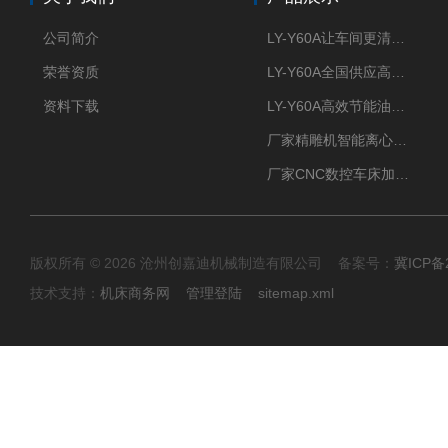
公司简介
LY-Y60A让车间更清新的油雾收集器
荣誉资质
LY-Y60A全国供应高效节能油雾收集器
资料下载
LY-Y60A高效节能油雾收集器纯铜电机更耐用
厂家精雕机智能离心式油雾收集器
厂家CNC数控车床加工中心油雾收集器
版权所有 © 2026 沧州创嘉迪机械制造有限公司 备案号：
冀ICP备2
技术支持：
机床商务网
管理登陆
sitemap.xml