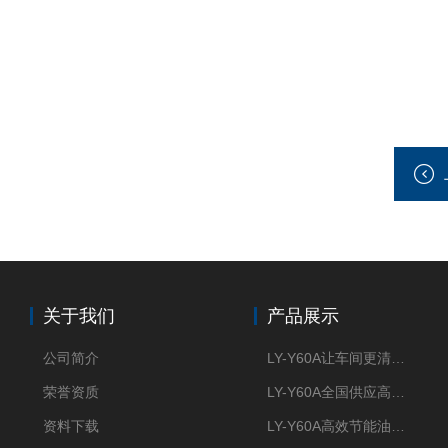
关于我们
产品展示
公司简介
LY-Y60A让车间更清新的油雾收集器
荣誉资质
LY-Y60A全国供应高效节能油雾收集器
资料下载
LY-Y60A高效节能油雾收集器纯铜电机更耐用