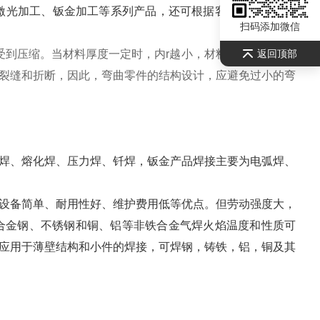
激光加工、钣金加工等系列产品，还可根据客户要求设计生
扫码添加微信
返回顶部
到压缩。当材料厚度一定时，内r越小，材料的拉伸和压缩
裂缝和折断，因此，弯曲零件的结构设计，应避免过小的弯
、熔化焊、压力焊、钎焊，钣金产品焊接主要为电弧焊、
备简单、耐用性好、维护费用低等优点。但劳动强度大，
合金钢、不锈钢和铜、铝等非铁合金气焊火焰温度和性质可
应用于薄壁结构和小件的焊接，可焊钢，铸铁，铝，铜及其