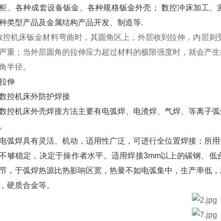
柜、各种成套设备钣金、各种规格钣金外壳； 数控冲床加工、
种类型产品及金属结构产品开发、制造等.
控机床钣金材料弯曲时，其圆角区上，外层收到拉伸，内层则受
严重；当外层圆角的拉伸应力超过材料的极限强度时，就会产生
角半径。
伸
控机床外防护焊接
机床外壳焊接方法主要有电弧焊、电渣焊、气焊、等离子弧焊
。
焊具有灵活、机动，适用性广泛，可进行全位置焊接；所用设
不够稳定，决定于操作者水平。适用焊接3mm以上的碳钢、低
节，于弧焊热源比热影响区宽，热量不如电弧集中，生产率低，
，硬质合金等。