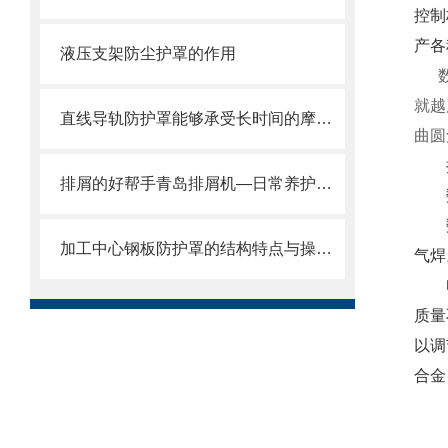
控制
产各
液压支架防尘护罩的作用
数
就越
直线导轨防护罩能够承受长时间的摩擦和冲击
曲圆
拉
排屑的好帮手青岛排屑机—日常养护方式
数
数控
加工中心钢板防护罩的结构特点与操作维护方式
气焊
电弧
质量
以调
合金