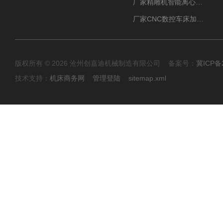
厂家精雕机智能离心式油雾收集器
厂家CNC数控车床加工中心油雾收集器
版权所有 © 2026 沧州创嘉迪机械制造有限公司 备案号：
冀ICP备2
技术支持：
机床商务网
管理登陆
sitemap.xml