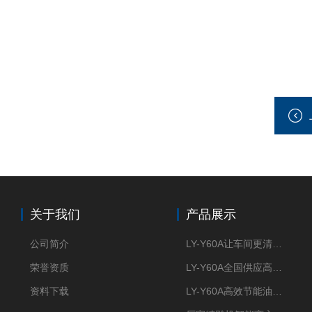
关于我们
产品展示
公司简介
LY-Y60A让车间更清新的油雾收集器
荣誉资质
LY-Y60A全国供应高效节能油雾收集器
资料下载
LY-Y60A高效节能油雾收集器纯铜电机更耐用