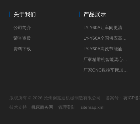
关于我们
产品展示
公司简介
LY-Y60A让车间更清新的油雾收集器
荣誉资质
LY-Y60A全国供应高效节能油雾收集器
资料下载
LY-Y60A高效节能油雾收集器纯铜电机更耐用
厂家精雕机智能离心式油雾收集器
厂家CNC数控车床加工中心油雾收集器
版权所有 © 2026 沧州创嘉迪机械制造有限公司 备案号：
冀ICP备2
技术支持：
机床商务网
管理登陆
sitemap.xml