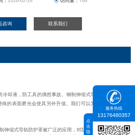
间：
2026-02-28
访问量：
768
品咨询
联系我们
防冷却液，防工具的偶然事故。钢制伸缩式导轨防护罩为高
。特殊的表面磨光会使其另外升值。我们可以为所有的机床种
服务热线
13176480357
点
击
制伸缩式导轨防护罩被广泛的应用，对防止切屑及其它尖锐
隐