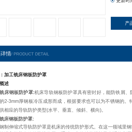
更新时
产
品详情
/ PRODUCT DETAIL
：加工铣床钢板防护罩
概述
铣床钢板防护罩
:
机床导轨钢板防护罩具有密封好，能防铁屑、
的2-3mm厚钢板冷压成形而成，根据要求也可以为不锈钢的
供相应的导轨防护类型(水平、垂直、倾斜、横向)。
铣床钢板防护罩
:
钢制伸缩式导轨防护罩是机床的传统防护形式。在这一领域里钢