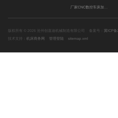
厂家CNC数控车床加工中心油雾收集器
版权所有 © 2026 沧州创嘉迪机械制造有限公司 备案号：
冀ICP备2
技术支持：
机床商务网
管理登陆
sitemap.xml