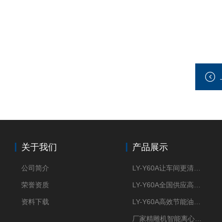
关于我们
产品展示
公司简介
LY-Y60A让车间更清新的油雾收集器
荣誉资质
LY-Y60A全国供应高效节能油雾收集器
资料下载
LY-Y60A高效节能油雾收集器纯铜电机更耐用
厂家精雕机智能离心式油雾收集器