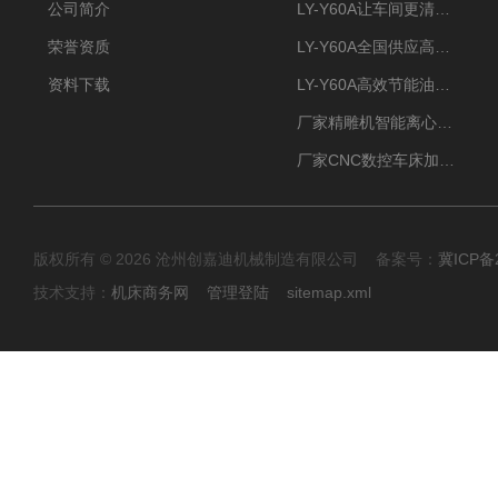
公司简介
LY-Y60A让车间更清新的油雾收集器
荣誉资质
LY-Y60A全国供应高效节能油雾收集器
资料下载
LY-Y60A高效节能油雾收集器纯铜电机更耐用
厂家精雕机智能离心式油雾收集器
厂家CNC数控车床加工中心油雾收集器
版权所有 © 2026 沧州创嘉迪机械制造有限公司 备案号：
冀ICP备2
技术支持：
机床商务网
管理登陆
sitemap.xml