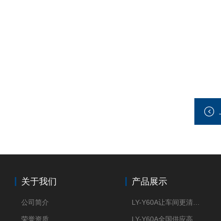
关于我们
产品展示
公司简介
LY-Y60A让车间更清新的油雾收集器
荣誉资质
LY-Y60A全国供应高效节能油雾收集器