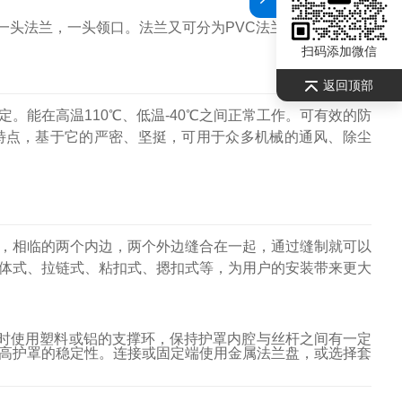
)(3)一头法兰，一头领口。法兰又可分为PVC法兰和金属法兰。
扫码添加微信
返回顶部
。能在高温110℃、低温-40℃之间正常工作。可有效的防
特点，基于它的严密、坚挺，可用于众多机械的通风、除尘
，相临的两个内边，两个外边缝合在一起，通过缝制就可以
体式、拉链式、粘扣式、摁扣式等，为用户的安装带来更大
时使用塑料或铝的支撑环，保持护罩内腔与丝杆之间有一定
高护罩的稳定性。连接或固定端使用金属法兰盘，或选择套