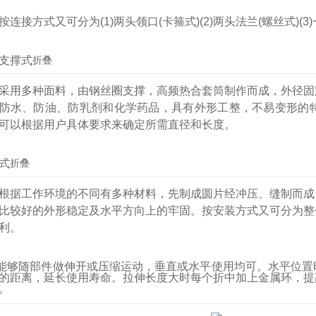
按连接方式又可分为(1)两头领口(卡箍式)(2)两头法兰(螺丝式
支撑式
折叠
采用多种面料，由钢丝圈支撑，高频热合套筒制作而成，外径固定
防水、防油、防乳剂和化学药品，具有外形工整，不易变形的
可以根据用户具体要求来确定所需直径和长度。
式
折叠
根据工作环境的不同有多种材料，先制成圆片经冲压、缝制而成
比较好的外形稳定及水平方向上的牢固。按安装方式又可分为整
利。
能够随部件做伸开或压缩运动，垂直或水平使用均可。水平位置
的距离，延长使用寿命。拉伸长度大时每个折中加上金属环，提
。