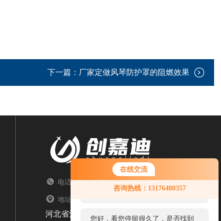
下一篇：
厂家定做风琴防护罩的阻燃效果
在线交流
电话：TEL
您好！欢迎前来咨询，很高兴为您
咨询热线：13176480357
服务，请问您要咨询什么问题呢？
地址：ADDRESS
河北省沧州市盐山县常庄乡大卢村文明路北21号
您好，看您停留很久了，是否找到