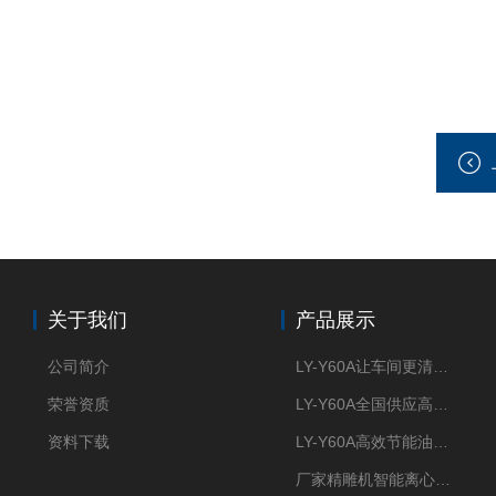
关于我们
产品展示
公司简介
LY-Y60A让车间更清新的油雾收集器
荣誉资质
LY-Y60A全国供应高效节能油雾收集器
资料下载
LY-Y60A高效节能油雾收集器纯铜电机更耐用
厂家精雕机智能离心式油雾收集器