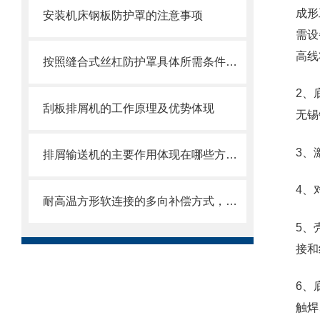
成形
安装机床钢板防护罩的注意事项
需设
高线
按照缝合式丝杠防护罩具体所需条件定制
2、
刮板排屑机的工作原理及优势体现
无锡
3、
排屑输送机的主要作用体现在哪些方面？
4、
耐高温方形软连接的多向补偿方式，可提供较大的轴向、角向和侧向位移
5、
接和
6、
触焊