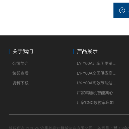
关于我们
产品展示
公司简介
LY-Y60A让车间更清新的油雾收集器
荣誉资质
LY-Y60A全国供应高效节能油雾收集器
资料下载
LY-Y60A高效节能油雾收集器纯铜电机更耐用
厂家精雕机智能离心式油雾收集器
厂家CNC数控车床加工中心油雾收集器
版权所有 © 2026 沧州创嘉迪机械制造有限公司 备案号：
冀ICP备2