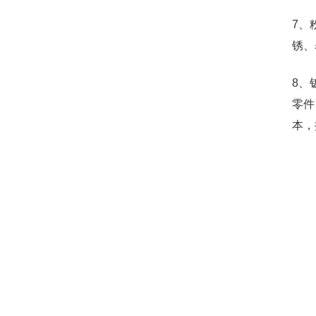
7、
锈、
8、
零件
本，