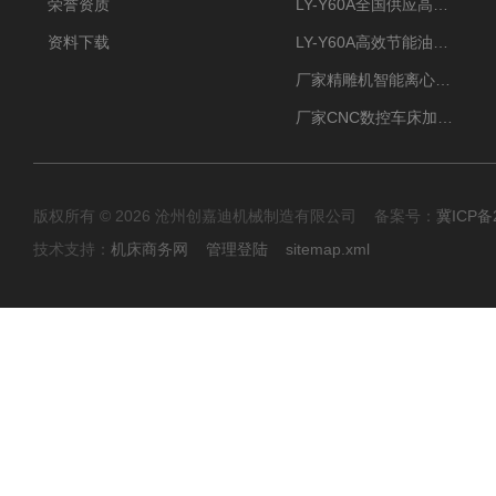
荣誉资质
LY-Y60A全国供应高效节能油雾收集器
资料下载
LY-Y60A高效节能油雾收集器纯铜电机更耐用
厂家精雕机智能离心式油雾收集器
厂家CNC数控车床加工中心油雾收集器
版权所有 © 2026 沧州创嘉迪机械制造有限公司 备案号：
冀ICP备2
技术支持：
机床商务网
管理登陆
sitemap.xml