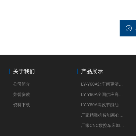
关于我们
产品展示
公司简介
LY-Y60A让车间更清新的油雾收集器
荣誉资质
LY-Y60A全国供应高效节能油雾收集器
资料下载
LY-Y60A高效节能油雾收集器纯铜电机更耐用
厂家精雕机智能离心式油雾收集器
厂家CNC数控车床加工中心油雾收集器