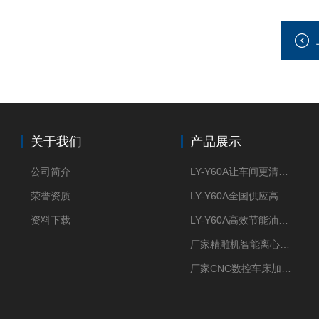
关于我们
产品展示
公司简介
LY-Y60A让车间更清新的油雾收集器
荣誉资质
LY-Y60A全国供应高效节能油雾收集器
资料下载
LY-Y60A高效节能油雾收集器纯铜电机更耐用
厂家精雕机智能离心式油雾收集器
厂家CNC数控车床加工中心油雾收集器