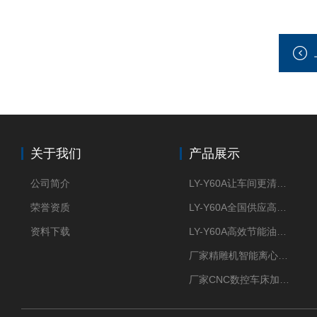
关于我们
产品展示
公司简介
LY-Y60A让车间更清新的油雾收集器
荣誉资质
LY-Y60A全国供应高效节能油雾收集器
资料下载
LY-Y60A高效节能油雾收集器纯铜电机更耐用
厂家精雕机智能离心式油雾收集器
厂家CNC数控车床加工中心油雾收集器