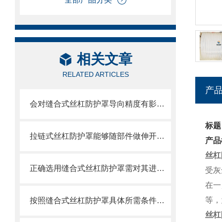
相关文章
RELATED ARTICLES
产
会对缝合式丝杠防护罩导向精度有影响的因素都有哪些？
标题
拉链式丝杠防护罩能够随部件做伸开或压缩运动
产品
丝杠
正确选用缝合式丝杠防护罩需对其进行风险评估
受灰
在一
等，
按照缝合式丝杠防护罩具体所需条件定制
丝杠