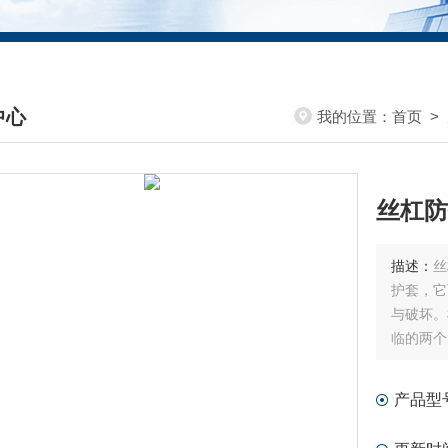
中心
我的位置：
首页
>
DUCTS CENTER
丝杠防
描述：
丝
护套，它
与破坏。
临的两个
及水平方
等，为用
产品型