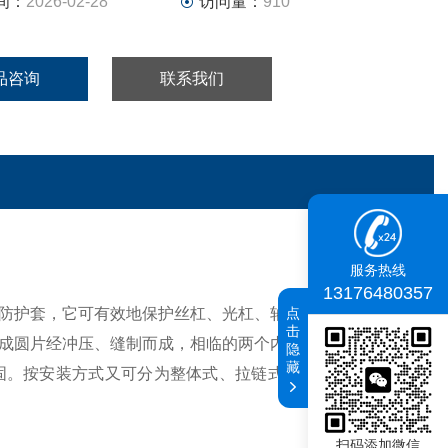
间：
2026-02-28
访问量：
910
品咨询
联系我们
服务热线
13176480357
点
防护套，它可有效地保护丝杠、光杠、轴、立柱等零部件不
击
成圆片经冲压、缝制而成，相临的两个内边，两个外边缝合
隐
藏
固。按安装方式又可分为整体式、拉链式、粘扣式、摁扣式
扫码添加微信