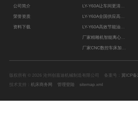
公司简介
LY-Y60A让车间更清新的油雾收集器
荣誉资质
LY-Y60A全国供应高效节能油雾收集器
资料下载
LY-Y60A高效节能油雾收集器纯铜电机更耐用
厂家精雕机智能离心式油雾收集器
厂家CNC数控车床加工中心油雾收集器
版权所有 © 2026 沧州创嘉迪机械制造有限公司 备案号：
冀ICP备2
技术支持：
机床商务网
管理登陆
sitemap.xml