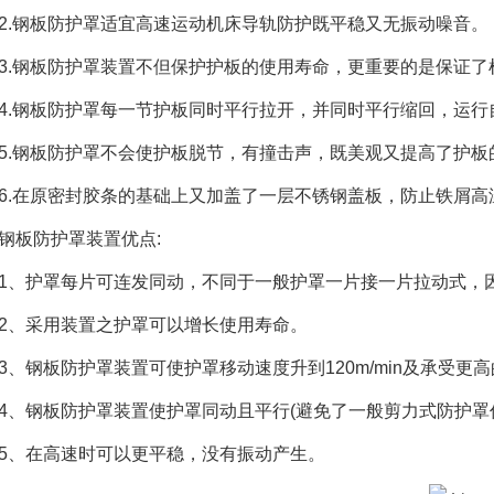
2.钢板防护罩适宜高速运动机床导轨防护既平稳又无振动噪音。
3.钢板防护罩装置不但保护护板的使用寿命，更重要的是保证了
4.钢板防护罩每一节护板同时平行拉开，并同时平行缩回，运行
5.钢板防护罩不会使护板脱节，有撞击声，既美观又提高了护板
6.在原密封胶条的基础上又加盖了一层不锈钢盖板，防止铁屑
钢板防护罩装置优点:
1、护罩每片可连发同动，不同于一般护罩一片接一片拉动式，
2、采用装置之护罩可以增长使用寿命。
3、钢板防护罩装置可使护罩移动速度升到120m/min及承受更高的
4、钢板防护罩装置使护罩同动且平行(避免了一般剪力式防护罩
5、在高速时可以更平稳，没有振动产生。