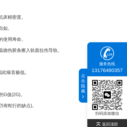
机床精密度。
自如。
的使用寿命。
高温烧伤胶条擦入轨面拉伤导轨。
服务热线
13176480357
因此噪音极低。
点
击
隐
藏
G值(2G)。
仍有蛇行的缺点)。
扫码添加微信
返回顶部