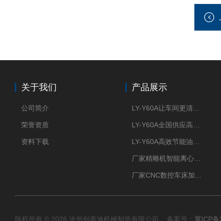
关于我们
产品展示
公司简介
LY-Y60A让车间更清新的油雾收集器
荣誉资质
LY-Y60A全国供应高效节能油雾收集器
资料下载
LY-Y60A高效节能油雾收集器纯铜电机更耐用
厂家精雕机智能离心式油雾收集器
厂家CNC数控车床加工中心油雾收集器
版权所有 © 2026 沧州创嘉迪机械制造有限公司 备案号：
冀ICP备2