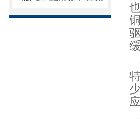
也
铜
应