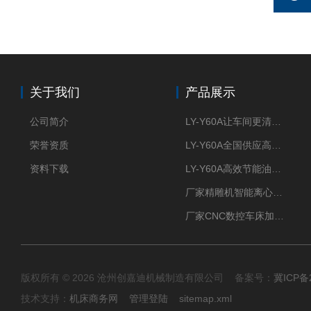
关于我们
产品展示
公司简介
LY-Y60A让车间更清新的油雾收集器
荣誉资质
LY-Y60A全国供应高效节能油雾收集器
资料下载
LY-Y60A高效节能油雾收集器纯铜电机更耐用
厂家精雕机智能离心式油雾收集器
厂家CNC数控车床加工中心油雾收集器
版权所有 © 2026 沧州创嘉迪机械制造有限公司 备案号：
冀ICP备2
技术支持：
机床商务网
管理登陆
sitemap.xml