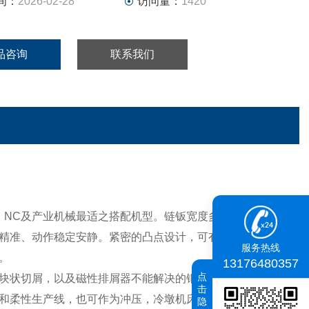
间：
2026-02-28
访问量：
1420
品咨询
联系我们
C，NC及产业机械最适之搭配机型。链钣宽度多元化，提供了
精准、动作稳定安静。紧密的凸点设计，可有效防止碎屑附
服务热线
。
13176480357
点
块
状切屑，以及磁性排屑器不能解决的铜屑、铝屑、不锈钢
击
和柔性生产线，也可作为冲压，冷墩机床小型零件的输送装
隐