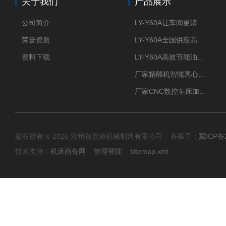
关于我们
产品展示
公司简介
LY-Y60A让车间更清新的油雾收集器
荣誉资质
LY-Y60A全国供应高效节能油雾收集器
资料下载
LY-Y60A高效节能油雾收集器纯铜电机更耐用
厂家精雕机智能离心式油雾收集器
厂家CNC数控车床加工中心油雾收集器
版权所有 © 2026 沧州创嘉迪机械制造有限公司 备案号：
冀ICP备2
技术支持：
机床商务网
管理登陆
sitemap.xml