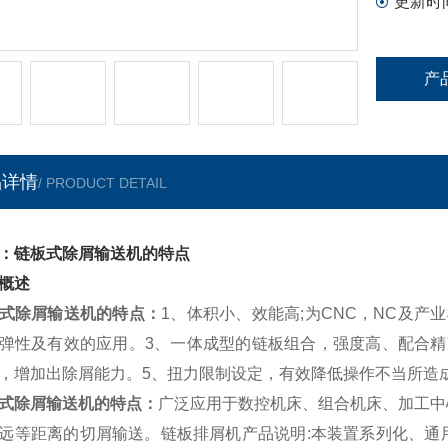
更新时
产
品详情
/ PRODUCT DETAIL
：链板式除屑输送机的特点
概述
式除屑输送机的特点
：
1、体积小、效能高;为CNC，NC及
弹性及有效的应用。3、一体成型的链板组合，强度高、配合精
，增加出除屑能力。5、扭力限制设定，有效降低操作不当所造
式除屑输送机的特点
：
广泛应用于
数控机床
、
组合机床
、加工中
远等距离的切屑输送。
链板排屑机
产品说明:本装置系列化、
通