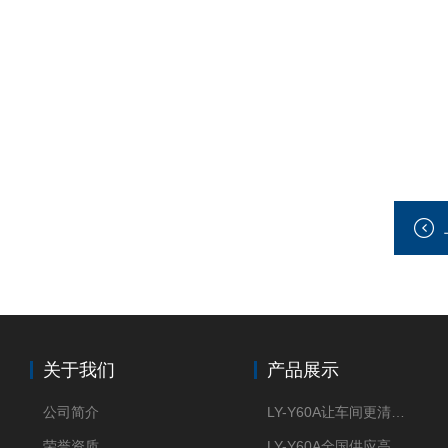
关于我们
产品展示
公司简介
LY-Y60A让车间更清新的油雾收集器
荣誉资质
LY-Y60A全国供应高效节能油雾收集器