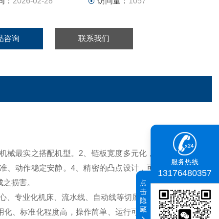
间：
2026-02-28
访问量：
1057
品咨询
联系我们
产业机械最实之搭配机型。2、链板宽度多元化，提供了很好的
服务热线
准、动作稳定安静。4、精密的凸点设计，可有效防止碎屑
13176480357
成之损害。
点
击
心、专业化机床、流水线、自动线等切屑，大型机床及生产
隐
藏
用化
、标准化程度高，操作简单、运行可靠、拆装方便、维